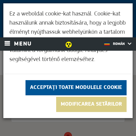
PENTRU VIZITATORI
Ez a weboldal cookie-kat használ. Cookie-kat
LOCUITORII DIN MÓRAHALOM
használunk annak biztosítására, hogy a legjobb
AUTENTIFICARE
élményt nyújthassuk webhelyünkön a tartalom
és a hirdetések személyre szabásához,
MENU
ROMÁN
valamint a forgalmunk Google Analytics
segítségével történő elemzéséhez.
29,6°C
ACCEPTAȚI TOATE MODULELE COOKIE
This page can't load Google Maps correctly.
MODIFICAREA SETĂRILOR
OK
Do you own this website?