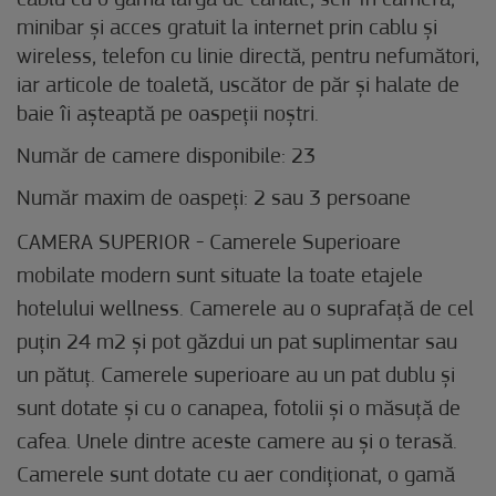
cablu cu o gamă largă de canale, seif în cameră,
minibar și acces gratuit la internet prin cablu și
wireless, telefon cu linie directă, pentru nefumători,
iar articole de toaletă, uscător de păr și halate de
baie îi așteaptă pe oaspeții noștri.
Număr de camere disponibile: 23
Număr maxim de oaspeți: 2 sau 3 persoane
CAMERA SUPERIOR - Camerele Superioare
mobilate modern sunt situate la toate etajele
hotelului wellness. Camerele au o suprafață de cel
puțin 24 m2 și pot găzdui un pat suplimentar sau
un pătuț. Camerele superioare au un pat dublu și
sunt dotate și cu o canapea, fotolii și o măsuță de
cafea. Unele dintre aceste camere au și o terasă.
Camerele sunt dotate cu aer condiționat, o gamă