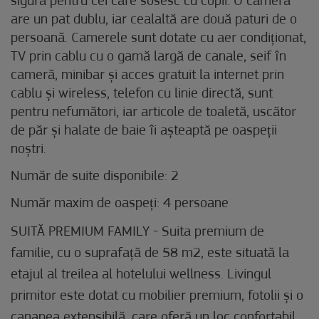
sigură pentru cei care sosesc cu copii. O cameră
are un pat dublu, iar cealaltă are două paturi de o
persoană. Camerele sunt dotate cu aer condiționat,
TV prin cablu cu o gamă largă de canale, seif în
cameră, minibar și acces gratuit la internet prin
cablu și wireless, telefon cu linie directă, sunt
pentru nefumători, iar articole de toaletă, uscător
de păr și halate de baie îi așteaptă pe oaspeții
noștri.
Număr de suite disponibile: 2
Număr maxim de oaspeți: 4 persoane
SUITĂ PREMIUM FAMILY - Suita premium de
familie, cu o suprafață de 58 m2, este situată la
etajul al treilea al hotelului wellness. Livingul
primitor este dotat cu mobilier premium, fotolii și o
canapea extensibilă, care oferă un loc confortabil