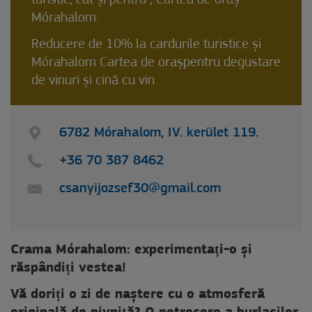
turistic, cât și pentru , Cartea de oraș
Mórahalom.
Reducere de 10% la cardurile turistice și
Mórahalom Cartea de orașpentru degustare
de vinuri și cină cu vin.
6782 Mórahalom, IV. kerület 119.
+36 70 387 8462
csanyijozsef30@gmail.com
Crama Mórahalom: experimentați-o și
răspândiți vestea!
Vă doriți o zi de naștere cu o atmosferă