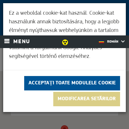
PENTRU VIZITATORI
Ez a weboldal cookie-kat használ. Cookie-kat
LOCUITORII DIN MÓRAHALOM
használunk annak biztosítására, hogy a legjobb
AUTENTIFICARE
élményt nyújthassuk webhelyünkön a tartalom
és a hirdetések személyre szabásához,
MENU
ROMÁN
valamint a forgalmunk Google Analytics
segítségével történő elemzéséhez.
30,6°C
ACCEPTAȚI TOATE MODULELE COOKIE
This page can't load Google Maps correctly.
MODIFICAREA SETĂRILOR
OK
Do you own this website?