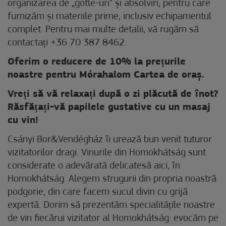
organizarea de „gotle-uri” și absolviri, pentru care
furnizăm și materiile prime, inclusiv echipamentul
complet. Pentru mai multe detalii, vă rugăm să
contactați +36 70 387 8462.
Oferim o reducere de 10% la prețurile
noastre pentru Mórahalom Cartea de oraș.
Vreți să vă relaxați după o zi plăcută de înot?
Răsfățați-vă papilele gustative cu un masaj
cu vin!
Csányi Bor&Vendégház îi urează bun venit tuturor
vizitatorilor dragi. Vinurile din Homokhátság sunt
considerate o adevărată delicatesă aici, în
Homokhátság. Alegem strugurii din propria noastră
podgorie, din care facem sucul divin cu grijă
expertă. Dorim să prezentăm specialitățile noastre
de vin fiecărui vizitator al Homokhátság: evocăm pe