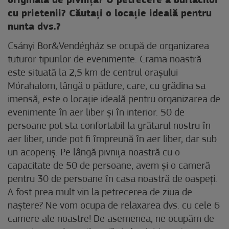
originală de pivniță? O petrecere a burlacilor
cu prietenii? Căutați o locație ideală pentru
nunta dvs.?
Csányi Bor&Vendégház se ocupă de organizarea
tuturor tipurilor de evenimente. Crama noastră
este situată la 2,5 km de centrul orașului
Mórahalom, lângă o pădure, care, cu grădina sa
imensă, este o locație ideală pentru organizarea de
evenimente în aer liber și în interior. 50 de
persoane pot sta confortabil la grătarul nostru în
aer liber, unde pot fi împreună în aer liber, dar sub
un acoperiș. Pe lângă pivnița noastră cu o
capacitate de 50 de persoane, avem și o cameră
pentru 30 de persoane în casa noastră de oaspeți.
A fost prea mult vin la petrecerea de ziua de
naștere? Ne vom ocupa de relaxarea dvs. cu cele 6
camere ale noastre! De asemenea, ne ocupăm de