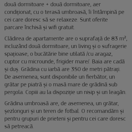
două dormitoare + două dormitoare, aer
condiționat, cu o terasă umbroasă, îi întâmpină pe
cei care doresc să se relaxeze. Sunt oferite
parcare închisă și wifi gratuit.
Clădirea de apartamente are o suprafață de 83 m²,
incluzând două dormitoare, un living și o sufragerie
spațioase, o bucătărie bine utilată /cu aragaz,
cuptor cu microunde, frigider mare/. Baia are cadă
și duș. Grădina cu iarbă are 350 de metri pătrați.
De asemenea, sunt disponibile un fierbător, un
grătar pe piatră și o masă mare de grădină sub
pergola. Copiii au la dispoziție un nisip și un leagăn.
Grădina umbroasă are, de asemenea, un grătar,
șezlonguri și un teren de fotbal. O recomandăm și
pentru grupuri de prieteni și pentru cei care doresc
să petreacă.