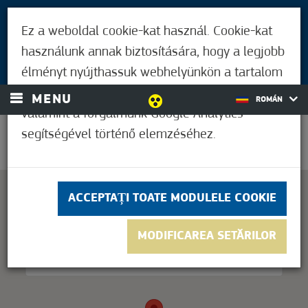
PENTRU VIZITATORI
Ez a weboldal cookie-kat használ. Cookie-kat
LOCUITORII DIN MÓRAHALOM
használunk annak biztosítására, hogy a legjobb
AUTENTIFICARE
élményt nyújthassuk webhelyünkön a tartalom
és a hirdetések személyre szabásához,
MENU
ROMÁN
valamint a forgalmunk Google Analytics
segítségével történő elemzéséhez.
26,1°C
ACCEPTAȚI TOATE MODULELE COOKIE
This page can't load Google Maps correctly.
MODIFICAREA SETĂRILOR
OK
Do you own this website?