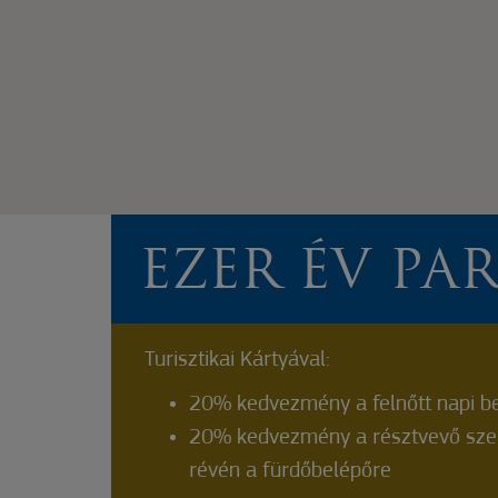
EZER ÉV PA
Turisztikai Kártyával:
20% kedvezmény a felnőtt napi be
20% kedvezmény a résztvevő szeg
révén a fürdőbelépőre