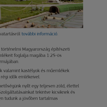
tvatartásról
további információ
.
 a történelmi Magyarország építészeti
mlékeit foglalja magába 1:25-ös
rmájában.
ák valamint kastélyok és műemlékek
régi idők emlékeivel.
hetőségünk nyílt egy teljesen zöld, élettel
Szolgáltatásainkat tekintve kicsiknek és
en tudunk a jövőben tartalmas
.