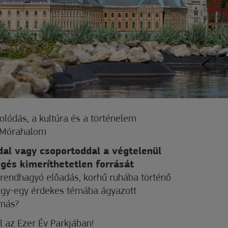
olódás, a kultúra és a történelem
a Mórahalom
dal vagy csoportoddal a végtelenül
gés kimeríthetetlen forrását
rendhagyó előadás, korhű ruhába történő
 egy-egy érdekes témába ágyazott
 más?
 az Ezer Év Parkjában!