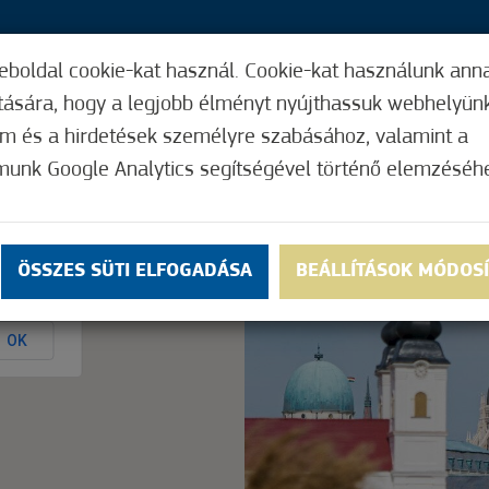
eboldal cookie-kat használ. Cookie-kat használunk ann
37,
ítására, hogy a legjobb élményt nyújthassuk webhelyün
ÍGY MŰKÖDIK
HASZNOS FUNKCIÓK
ELF
om és a hirdetések személyre szabásához, valamint a
munk Google Analytics segítségével történő elemzéséh
3,3
(24)
ÖSSZES SÜTI ELFOGADÁSA
BEÁLLÍTÁSOK MÓDOS
ly.
OK