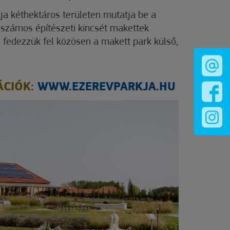
ja kéthektáros területen mutatja be a
számos építészeti kincsét makettek
 fedezzük fel közösen a makett park külső,
ÁCIÓK:
WWW.EZEREVPARKJA.HU