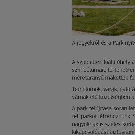
A jegyekről és a Park nyi
A szabadtéri kiállítóhely
szimbólumait, történeti e
méretarányú makettek fo
Templomok, várak, palot
várnak élő közelségben a 
A park felújítása során le
teli parkot létrehoznunk. 
nagyoknak is széles körb
kikapcsolódást biztosítani