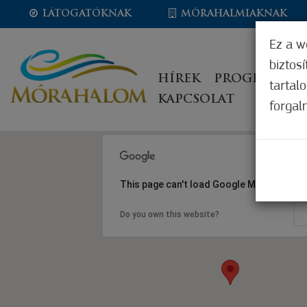
LÁTOGATÓKNAK
MÓRAHALMIAKNAK
Ez a w
biztos
HÍREK
PROGRAMOK
tartal
KAPCSOLAT
forgal
This page can't load Google Maps correct
Do you own this website?