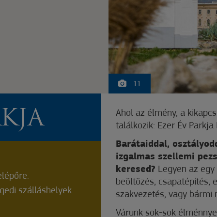
11
RKJA
Ahol az élmény, a kikapcs
találkozik: Ezer Év Parkj
Barátaiddal, osztályod
izgalmas szellemi pezs
keresed?
Legyen az egy 
lépőre.
beöltözés, csapatépítés,
edi szálláshelyek
szakvezetés, vagy bármi
Várunk sok-sok élménnyel