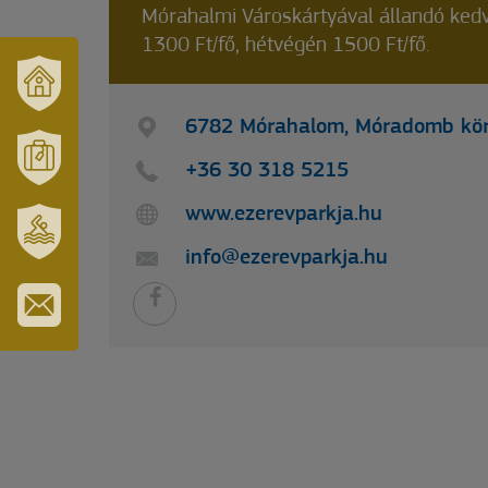
Mórahalmi Városkártyával állandó ked
1300 Ft/fő, hétvégén 1500 Ft/fő.
VÁRUSONK
6782 Mórahalom, Móradomb kör
ÉS
TÉRSÉGÜNK
+36 30 318 5215
MÓRAHALOM
TURISZTIKA
www.ezerevparkja.hu
info@ezerevparkja.hu
SZT.
ERZSÉBET
GYÓGYFÜRDŐ
IRATKOZZON
FEL
HÍRLEVELÜNKRE