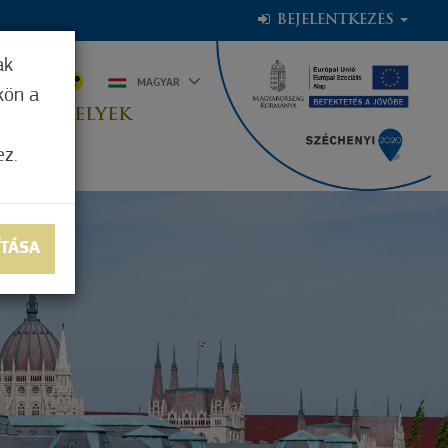
BEJELENTKEZÉS
ak
2°C
MAGYAR
kön a
OGADÓHELYEK
ez.
ÍTÁSA