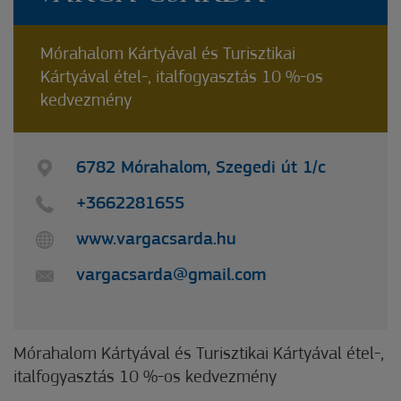
Mórahalom Kártyával és Turisztikai
Kártyával étel-, italfogyasztás 10 %-os
kedvezmény
6782 Mórahalom, Szegedi út 1/c
+3662281655
www.vargacsarda.hu
vargacsarda@gmail.com
Mórahalom Kártyával és Turisztikai Kártyával étel-,
italfogyasztás 10 %-os kedvezmény