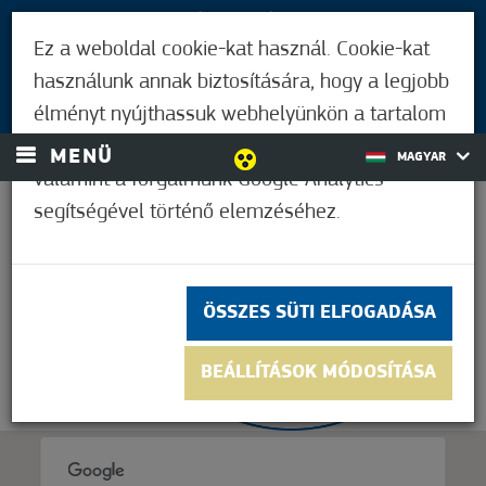
LÁTOGATÓKNAK
Ez a weboldal cookie-kat használ. Cookie-kat
MÓRAHALMIAKNAK
használunk annak biztosítására, hogy a legjobb
BEJELENTKEZÉS
élményt nyújthassuk webhelyünkön a tartalom
és a hirdetések személyre szabásához,
MENÜ
MAGYAR
valamint a forgalmunk Google Analytics
segítségével történő elemzéséhez.
26,1°C
ÖSSZES SÜTI ELFOGADÁSA
BEÁLLÍTÁSOK MÓDOSÍTÁSA