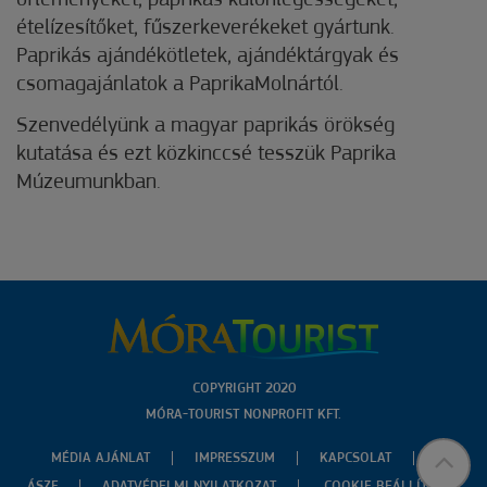
őrleményeket, paprikás különlegességeket,
ételízesítőket, fűszerkeverékeket gyártunk.
Paprikás ajándékötletek, ajándéktárgyak és
csomagajánlatok a PaprikaMolnártól.
Szenvedélyünk a magyar paprikás örökség
kutatása és ezt közkinccsé tesszük Paprika
Múzeumunkban.
COPYRIGHT 2020
MÓRA-TOURIST NONPROFIT KFT.
MÉDIA AJÁNLAT
IMPRESSZUM
KAPCSOLAT
ÁSZF
ADATVÉDELMI NYILATKOZAT
COOKIE BEÁLLÍTÁSOK