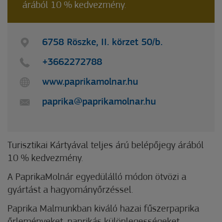
árából 10 % kedvezmény.
6758 Röszke, II. körzet 50/b.
+3662272788
www.paprikamolnar.hu
paprika@paprikamolnar.hu
Turisztikai Kártyával teljes árú belépőjegy árából
10 % kedvezmény.
A PaprikaMolnár egyedülálló módon ötvözi a
gyártást a hagyományőrzéssel.
Paprika Malmunkban kiváló hazai fűszerpaprika