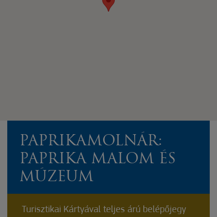
PAPRIKAMOLNÁR:
PAPRIKA MALOM ÉS
MÚZEUM
Turisztikai Kártyával teljes árú belépőjegy