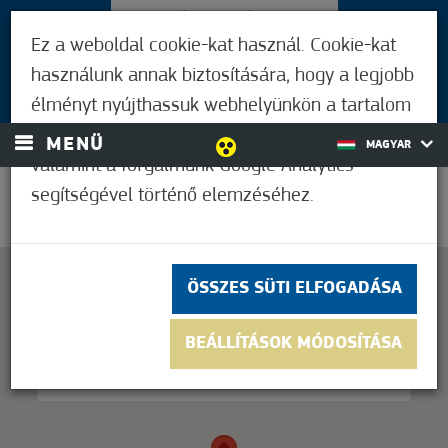
LÁTOGATÓKNAK
Ez a weboldal cookie-kat használ. Cookie-kat
MÓRAHALMIAKNAK
használunk annak biztosítására, hogy a legjobb
BEJELENTKEZÉS
élményt nyújthassuk webhelyünkön a tartalom
és a hirdetések személyre szabásához,
MENÜ
MAGYAR
valamint a forgalmunk Google Analytics
segítségével történő elemzéséhez.
37,2°C
ÖSSZES SÜTI ELFOGADÁSA
This page can't load Google Maps correctly.
BEÁLLÍTÁSOK MÓDOSÍTÁSA
OK
Do you own this website?