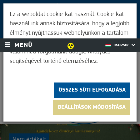
LÁTOGATÓKNAK
Ez a weboldal cookie-kat használ. Cookie-kat
MÓRAHALMIAKNAK
használunk annak biztosítására, hogy a legjobb
BEJELENTKEZÉS
élményt nyújthassuk webhelyünkön a tartalom
és a hirdetések személyre szabásához,
MENÜ
MAGYAR
valamint a forgalmunk Google Analytics
segítségével történő elemzéséhez.
21,1°C
ÖSSZES SÜTI ELFOGADÁSA
BEÁLLÍTÁSOK MÓDOSÍTÁSA
Nem értékelt