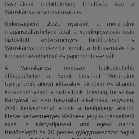
használnak mobiltelefont, lehetőség van a
Városkártya kinyomtatására is.
Újdonságként 2021 nyarától a mórahalmi
magánszálláshelyek által a vendégéjszakák után
biztosított kedvezményes fürdőbelépő is
Városkártya rendszerbe került, a felhasználás így
könnyen kezelhetővé és papírmentessé vált.
A Városkártya rendszer legkedveltebb
elfogadóhelye a Szent Erzsébet Mórahalmi
Gyógyfürdő, ahová időszakos akciókat és állandó
kedvezményeket is biztosítunk. Jelenleg Turisztikai
Kártyával az első használat alkalmával egyszeri,
20% kedvezményt adunk a belépőjegy árából.
Illetve kedvezményes Wellness jegy is igényelhető
ezzel a kártyatípussal, ami egész napos
fürdőbelépőt és 20 perces gyógymasszázst foglal