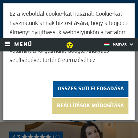
LÁTOGATÓKNAK
Ez a weboldal cookie-kat használ. Cookie-kat
MÓRAHALMIAKNAK
használunk annak biztosítására, hogy a legjobb
BEJELENTKEZÉS
élményt nyújthassuk webhelyünkön a tartalom
és a hirdetések személyre szabásához,
MENÜ
MAGYAR
valamint a forgalmunk Google Analytics
segítségével történő elemzéséhez.
35,0°C
ÖSSZES SÜTI ELFOGADÁSA
BEÁLLÍTÁSOK MÓDOSÍTÁSA
4,3
(4)