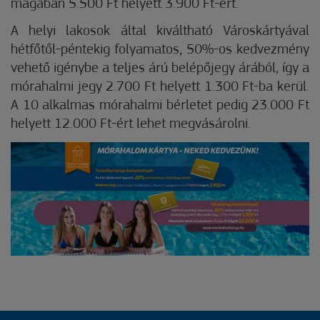
magában 5.500 Ft helyett 3.900 Ft-ért.
A helyi lakosok által kiváltható Városkártyával
hétfőtől-péntekig folyamatos, 50%-os kedvezmény
vehető igénybe a teljes árú belépőjegy árából, így a
mórahalmi jegy 2.700 Ft helyett 1.300 Ft-ba kerül.
A 10 alkalmas mórahalmi bérletet pedig 23.000 Ft
helyett 12.000 Ft-ért lehet megvásárolni.