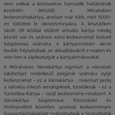
nem sokkal a koronavírus harmadik hullámának
kezdetén debütált a Mórahalom
kedvezménykártya, amelyet már több, mint 5000-
en töltöttek le okostelefonjukra. A készüléken
tárolt QR kóddal ellátott virtuális kártya mindig
kéznél van és számos extra kedvezményt biztosít
tulajdonosa számára. A kártyarendszer akciói
tovább folytatódnak, az aktualitásokról e-mailen és
sms-ben is tájékoztatjuk a kártyabirtokosokat.
A Mórahalom Városkártya egyrészt a városban
lakóhellyel rendelkező polgárok számára nyújt
kedvezményt – ez a Városkártya -, másrészt pedig
a városba érkező vendégeknek, turistáknak – ez a
Turisztikai Kártya – nyújt kedvezmény-rendszert. A
Városkártya tulajdonosai felmutatást és
érvényesítést követően azonnali kedvezményes
fogyasztást/vásárlást realizálhatnak a Szolgáltatók