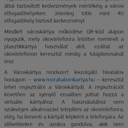
által biztosított kedvezmények mértékéig a városi
elfogadóhelyeken. Jelenleg több mint 40
elfogadóhely biztosít kedvezményt.
Mindkét városkártya működése QR-kód alapon
nyugszik, mely okostelefonra letöltve mentesít a
plasztikkártya használat alól, ezáltal az
okostelefonon keresztül mindig a tulajdonosánál
lesz.
A Városkártya rendszert kiszolgáló hivatalos
honlapon –
www.morahalomkartya.hu
– keresztül
lehet regisztrálni a Városkártyát. A regisztrációt
követően az igénylő emailben juthat hozzá a
virtuális kártyához. A használatához nem
szükséges alkalmazást telepíteni az okostelefonra,
elég, ha lementi a kártyát képként a telefonjára. Az
idősebbekre és azokra gondolva, akik nem