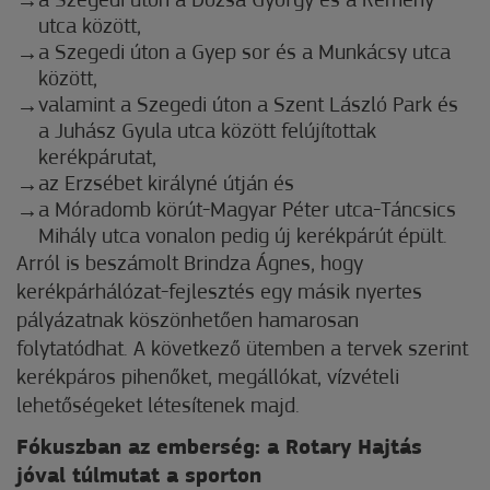
a Szegedi úton a Dózsa György és a Remény
utca között,
a Szegedi úton a Gyep sor és a Munkácsy utca
között,
valamint a Szegedi úton a Szent László Park és
a Juhász Gyula utca között felújítottak
kerékpárutat,
az Erzsébet királyné útján és
a Móradomb körút-Magyar Péter utca-Táncsics
Mihály utca vonalon pedig új kerékpárút épült.
Arról is beszámolt Brindza Ágnes, hogy
kerékpárhálózat-fejlesztés egy másik nyertes
pályázatnak köszönhetően hamarosan
folytatódhat. A következő ütemben a tervek szerint
kerékpáros pihenőket, megállókat, vízvételi
lehetőségeket létesítenek majd.
Fókuszban az emberség: a Rotary Hajtás
jóval túlmutat a sporton