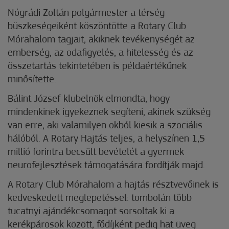
Nógrádi Zoltán polgármester a térség
büszkeségeiként köszöntötte a Rotary Club
Mórahalom tagjait, akiknek tevékenységét az
emberség, az odafigyelés, a hitelesség és az
összetartás tekintetében is példaértékűnek
minősítette.
Bálint József klubelnök elmondta, hogy
mindenkinek igyekeznek segíteni, akinek szükség
van erre, aki valamilyen okból kiesik a szociális
hálóból. A Rotary Hajtás teljes, a helyszínen 1,5
millió forintra becsült bevételét a gyermek
neurofejlesztések támogatására fordítják majd.
A Rotary Club Mórahalom a hajtás résztvevőinek is
kedveskedett meglepetéssel: tombolán több
tucatnyi ajándékcsomagot sorsoltak ki a
kerékpárosok között, fődíjként pedig hat üveg