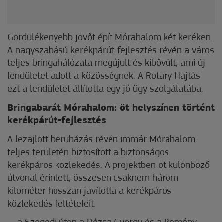
Gördülékenyebb jövőt épít Mórahalom két keréken.
A nagyszabású kerékpárút-fejlesztés révén a város
teljes bringahálózata megújult és kibővült, ami új
lendületet adott a közösségnek. A Rotary Hajtás
ezt a lendületet állította egy jó ügy szolgálatába.
Bringabarát Mórahalom: öt helyszínen történt
kerékpárút-fejlesztés
A lezajlott beruházás révén immár Mórahalom
teljes területén biztosított a biztonságos
kerékpáros közlekedés. A projektben öt különböző
útvonal érintett, összesen csaknem három
kilométer hosszan javította a kerékpáros
közlekedés feltételeit: