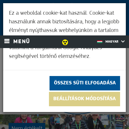
LÁTOGATÓKNAK
Ez a weboldal cookie-kat használ. Cookie-kat
MÓRAHALMIAKNAK
használunk annak biztosítására, hogy a legjobb
BEJELENTKEZÉS
élményt nyújthassuk webhelyünkön a tartalom
és a hirdetések személyre szabásához,
MENÜ
MAGYAR
valamint a forgalmunk Google Analytics
segítségével történő elemzéséhez.
30,6°C
ÖSSZES SÜTI ELFOGADÁSA
BEÁLLÍTÁSOK MÓDOSÍTÁSA
Nem értékelt