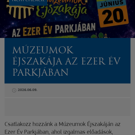
MÚZEUMOK
ÉJSZAKÁJA AZ EZER ÉV
PARKJÁBAN
2026.06.09.
Csatlakozz hozzánk a Múzeumok Éjszakáján az
Ezer Év Parkjában, ahol izgalmas előadások,