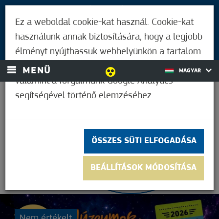
LÁTOGATÓKNAK
Ez a weboldal cookie-kat használ. Cookie-kat
MÓRAHALMIAKNAK
használunk annak biztosítására, hogy a legjobb
BEJELENTKEZÉS
élményt nyújthassuk webhelyünkön a tartalom
és a hirdetések személyre szabásához,
MENÜ
MAGYAR
valamint a forgalmunk Google Analytics
segítségével történő elemzéséhez.
21,1°C
ÖSSZES SÜTI ELFOGADÁSA
BEÁLLÍTÁSOK MÓDOSÍTÁSA
Nem értékelt