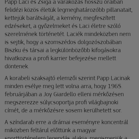
Papp Laci és Zsiga a várakozás hosszú óráiban
felidézi közös életük legmeghatározóbb pillanatait,
kettejük barátságát, a kemény, megfeszített
edzéseket, a győzelmeket és Laci életre szóló
szerelmének történetét. Laciék mindeközben nem
is sejtik, hogy a szomszédos dolgozószobában
Biszku és társai a legkülönbözőbb kifogásokra
hivatkozva a profi karrier befejezése mellett
döntenek.
A korabeli szaksajtó elemzői szerint Papp Lacinak
minden esélye meg lett volna arra, hogy 1965.
februárjában a Joy Giardello elleni mérkőzésen
megszerezze súlycsoportja profi világbajnoki
címét, de a mérkőzésre sosem kerülhetett sor.
A színdarab erre a drámai eseményre koncentrál
miközben feltárul előttünk a magyar
sporttörténelem legendás alakja, megismerjük a