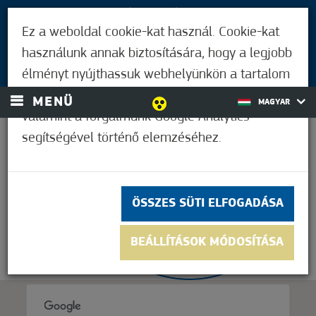
LÁTOGATÓKNAK
Ez a weboldal cookie-kat használ. Cookie-kat
MÓRAHALMIAKNAK
használunk annak biztosítására, hogy a legjobb
BEJELENTKEZÉS
élményt nyújthassuk webhelyünkön a tartalom
és a hirdetések személyre szabásához,
MENÜ
MAGYAR
valamint a forgalmunk Google Analytics
segítségével történő elemzéséhez.
33,9°C
ÖSSZES SÜTI ELFOGADÁSA
BEÁLLÍTÁSOK MÓDOSÍTÁSA