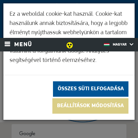
LÁTOGATÓKNAK
Ez a weboldal cookie-kat használ. Cookie-kat
MÓRAHALMIAKNAK
használunk annak biztosítására, hogy a legjobb
BEJELENTKEZÉS
élményt nyújthassuk webhelyünkön a tartalom
és a hirdetések személyre szabásához,
MENÜ
MAGYAR
valamint a forgalmunk Google Analytics
segítségével történő elemzéséhez.
30,7°C
ÖSSZES SÜTI ELFOGADÁSA
BEÁLLÍTÁSOK MÓDOSÍTÁSA