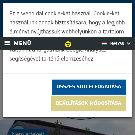
LÁTOGATÓKNAK
Ez a weboldal cookie-kat használ. Cookie-kat
MÓRAHALMIAKNAK
használunk annak biztosítására, hogy a legjobb
BEJELENTKEZÉS
élményt nyújthassuk webhelyünkön a tartalom
és a hirdetések személyre szabásához,
MENÜ
MAGYAR
valamint a forgalmunk Google Analytics
segítségével történő elemzéséhez.
33,9°C
ÖSSZES SÜTI ELFOGADÁSA
BEÁLLÍTÁSOK MÓDOSÍTÁSA
Nem értékelt