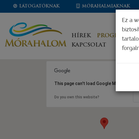
LÁTOGATÓKNAK
MÓRAHALMIAKNAK
Ez a w
biztos
HÍREK
PROGRAMOK
tartal
KAPCSOLAT
forgal
This page can't load Google Maps correct
Do you own this website?