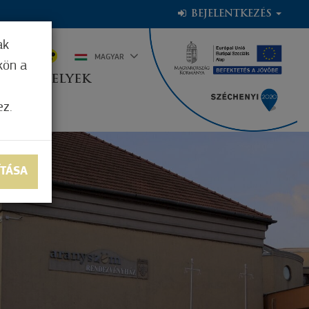
BEJELENTKEZÉS
ak
7°C
MAGYAR
kön a
OGADÓHELYEK
ez.
ÍTÁSA