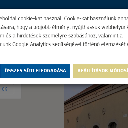
eboldal cookie-kat használ. Cookie-kat használunk ann
30,
ítására, hogy a legjobb élményt nyújthassuk webhelyün
ÍGY MŰKÖDIK
HASZNOS FUNKCIÓK
ELF
om és a hirdetések személyre szabásához, valamint a
munk Google Analytics segítségével történő elemzéséh
Nem értékelt
ÖSSZES SÜTI ELFOGADÁSA
BEÁLLÍTÁSOK MÓDOS
ly.
OK