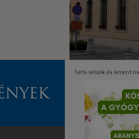
Tarts velünk és ismerd m
ÉNYEK