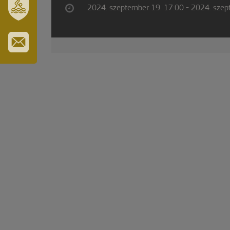
2024. szeptember 19. 17:00 - 2024. szep
SZT.
ERZSÉBET
GYÓGYFÜRDŐ
IRATKOZZON
FEL
HÍRLEVELÜNKRE