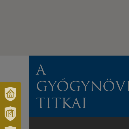
A
GYÓGYNÖV
TITKAI
VÁRUSONK
ÉS
TÉRSÉGÜNK
MÓRAHALOM
TURISZTIKA