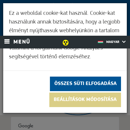
LÁTOGATÓKNAK
Ez a weboldal cookie-kat használ. Cookie-kat
MÓRAHALMIAKNAK
használunk annak biztosítására, hogy a legjobb
BEJELENTKEZÉS
élményt nyújthassuk webhelyünkön a tartalom
és a hirdetések személyre szabásához,
MENÜ
MAGYAR
valamint a forgalmunk Google Analytics
segítségével történő elemzéséhez.
30,6°C
ÖSSZES SÜTI ELFOGADÁSA
BEÁLLÍTÁSOK MÓDOSÍTÁSA