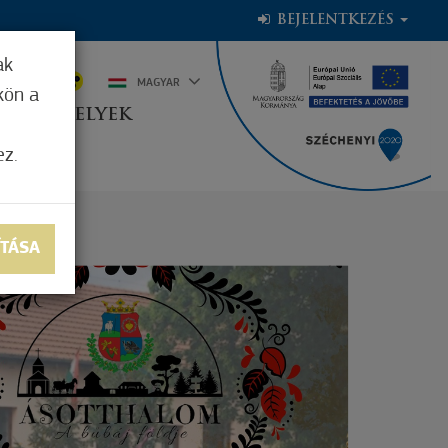
BEJELENTKEZÉS
ak
1°C
MAGYAR
kön a
OGADÓHELYEK
ez.
ÍTÁSA