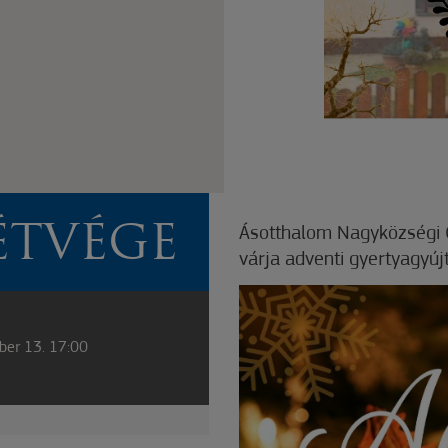
ÉTVÉGE
Ásotthalom Nagyközségi 
várja adventi gyertyagyúj
ber 13. 17:00