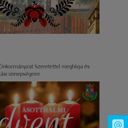
Önkormányzat Szeretettel meghívja és
tási ünnepségeire