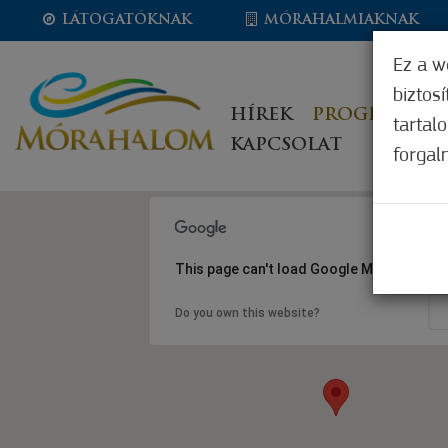
LÁTOGATÓKNAK
MÓRAHALMIAKNAK
Ez a w
biztos
HÍREK
PROGRAMOK
tartal
KAPCSOLAT
forgal
This page can't load Google Maps correct
Do you own this website?