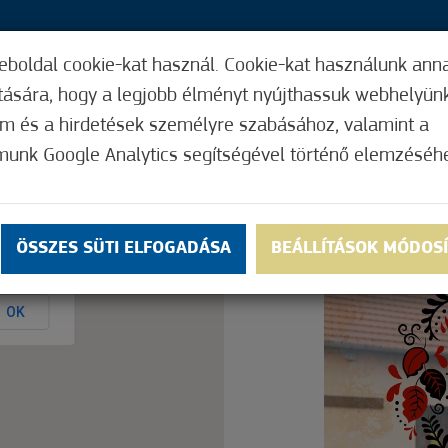
eboldal cookie-kat használ. Cookie-kat használunk ann
21,
ítására, hogy a legjobb élményt nyújthassuk webhelyün
ÍGY MŰKÖDIK
HASZNOS FUNKCIÓK
ELF
om és a hirdetések személyre szabásához, valamint a
munk Google Analytics segítségével történő elemzéséh
Nem értékelt
ÖSSZES SÜTI ELFOGADÁSA
BEÁLLÍTÁSOK MÓDOS
ly.
OK