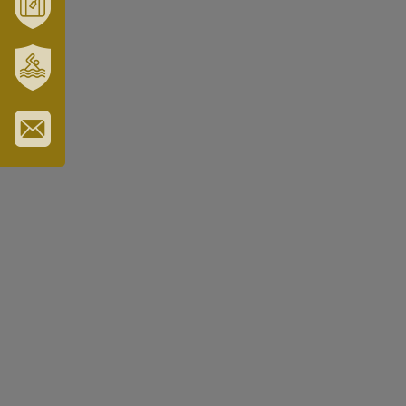
TÉRSÉGÜNK
MÓRAHALOM
TURISZTIKA
SZT.
ERZSÉBET
GYÓGYFÜRDŐ
IRATKOZZON
FEL
HÍRLEVELÜNKRE