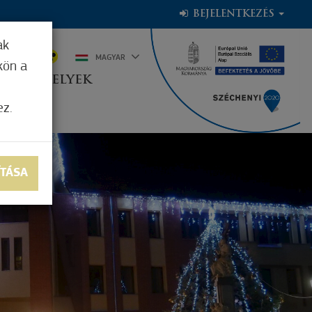
BEJELENTKEZÉS
ak
2°C
MAGYAR
kön a
OGADÓHELYEK
ez.
ÍTÁSA