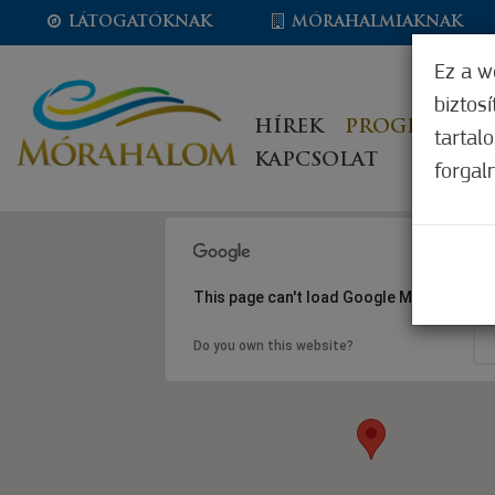
LÁTOGATÓKNAK
MÓRAHALMIAKNAK
Ez a w
biztos
HÍREK
PROGRAMOK
tartal
KAPCSOLAT
forgal
This page can't load Google Maps correct
Do you own this website?