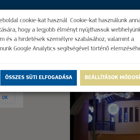
eboldal cookie-kat használ. Cookie-kat használunk ann
37,
ítására, hogy a legjobb élményt nyújthassuk webhelyün
ÍGY MŰKÖDIK
HASZNOS FUNKCIÓK
ELF
om és a hirdetések személyre szabásához, valamint a
munk Google Analytics segítségével történő elemzéséh
Nem értékelt
ÖSSZES SÜTI ELFOGADÁSA
BEÁLLÍTÁSOK MÓDOS
ly.
OK