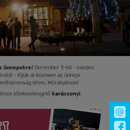
z ünnepekre!
December 3-tól - minden
órától - éljük át közösen az ünnepi
Szentháromság téren, Mórahalmon!
zámos lélekmelengető
karácsonyi
: