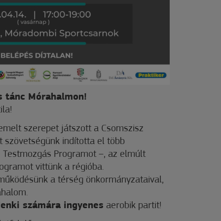
és tánc Mórahalmon!
la!
melt szerepet játszott a Csomszisz
t szövetségünk indította el több
 Testmozgás Programot –, az elmúlt
ogramot vittünk a régióba.
tműködésünk a térség önkormányzataival,
ahalom.
enki számára ingyenes
aerobik partit!