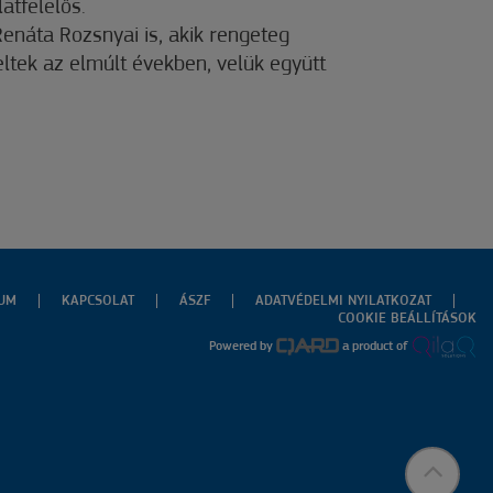
atfelelős.
Renáta Rozsnyai is, akik rengeteg
tek az elmúlt években, velük együtt
ZUM
KAPCSOLAT
ÁSZF
ADATVÉDELMI NYILATKOZAT
COOKIE BEÁLLÍTÁSOK
Powered by
a product of