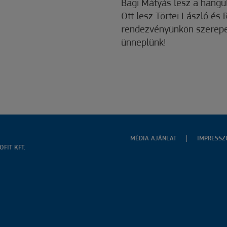
Bagi Mátyás lesz a hangul
Ott lesz Törtei László és 
rendezvényünkön szerepel
ünneplünk!
MÉDIA AJÁNLAT
IMPRESS
FIT KFT.