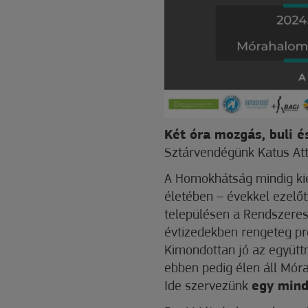
Két óra mozgás, buli 
Sztárvendégünk Katus Atti
A Homokhátság mindig kie
életében – évekkel ezelőt
településen a Rendszeres
évtizedekben rengeteg pr
Kimondottan jó az együt
ebben pedig élen áll Mór
Ide szervezünk
egy mind