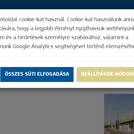
eboldal cookie-kat használ. Cookie-kat használunk ann
37,
ítására, hogy a legjobb élményt nyújthassuk webhelyün
ÍGY MŰKÖDIK
HASZNOS FUNKCIÓK
ELF
om és a hirdetések személyre szabásához, valamint a
munk Google Analytics segítségével történő elemzéséh
Nem értékelt
ÖSSZES SÜTI ELFOGADÁSA
BEÁLLÍTÁSOK MÓDOS