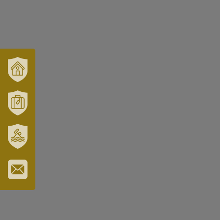
VÁRUSONK
ÉS
TÉRSÉGÜNK
MÓRAHALOM
TURISZTIKA
SZT.
ERZSÉBET
GYÓGYFÜRDŐ
IRATKOZZON
FEL
HÍRLEVELÜNKRE