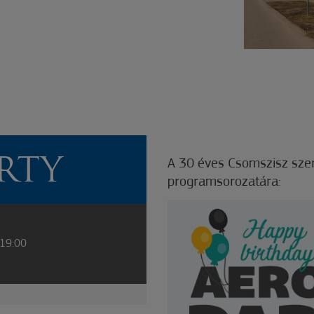
RTY
A 30 éves Csomszisz szer
programsorozatára:
 19:00