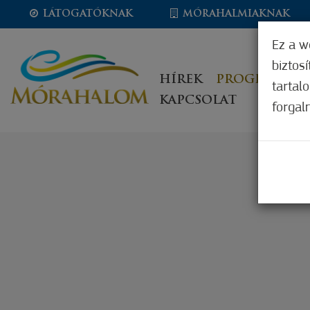
LÁTOGATÓKNAK
MÓRAHALMIAKNAK
Ez a w
biztos
HÍREK
PROGRAMOK
tartal
KAPCSOLAT
forgal