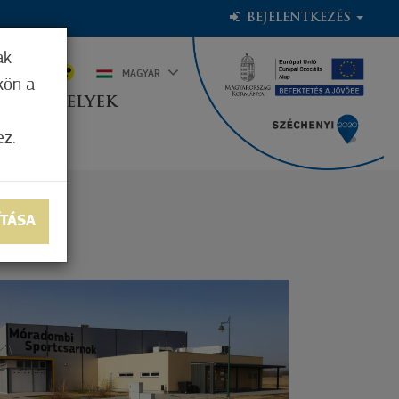
BEJELENTKEZÉS
ak
2°C
MAGYAR
kön a
OGADÓHELYEK
ez.
ÍTÁSA