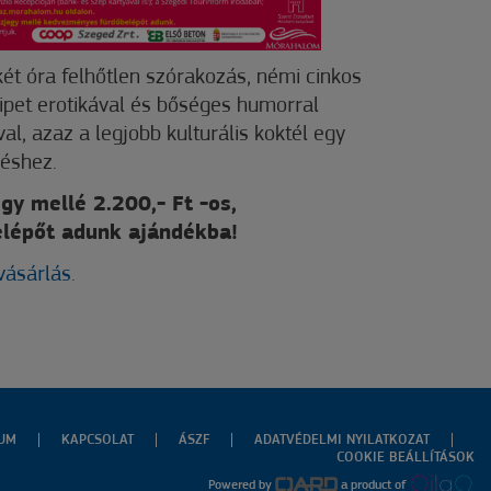
ét óra felhőtlen szórakozás, némi cinkos
ipet erotikával és bőséges humorral
al, azaz a legjobb kulturális koktél egy
léshez.
y mellé 2.200,- Ft -os,
lépőt adunk ajándékba!
vásárlás.
ZUM
KAPCSOLAT
ÁSZF
ADATVÉDELMI NYILATKOZAT
COOKIE BEÁLLÍTÁSOK
Powered by
a product of