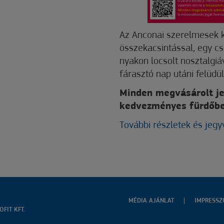
Az Anconai szerelmesek k
összekacsintással, egy cs
nyakon locsolt nosztalgiáv
fárasztó nap utáni felüdü
Minden megvásárolt jeg
kedvezményes fürdőbe
További részletek és jegy
MÉDIA AJÁNLAT
IMPRESS
FIT KFT.