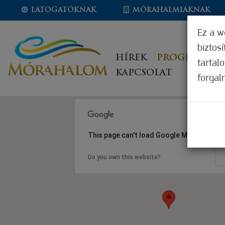
LÁTOGATÓKNAK
MÓRAHALMIAKNAK
Ez a w
biztos
HÍREK
PROGRAMOK
tartal
KAPCSOLAT
forgal
This page can't load Google Maps correct
Do you own this website?