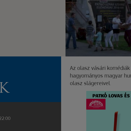
Az olasz vásári komédiák
hagyományos magyar humo
olasz slágereivel.
K
 22:00