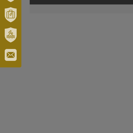
VÁRUSONK
ÉS
TÉRSÉGÜNK
MÓRAHALOM
TURISZTIKA
SZT.
ERZSÉBET
GYÓGYFÜRDŐ
IRATKOZZON
FEL
HÍRLEVELÜNKRE