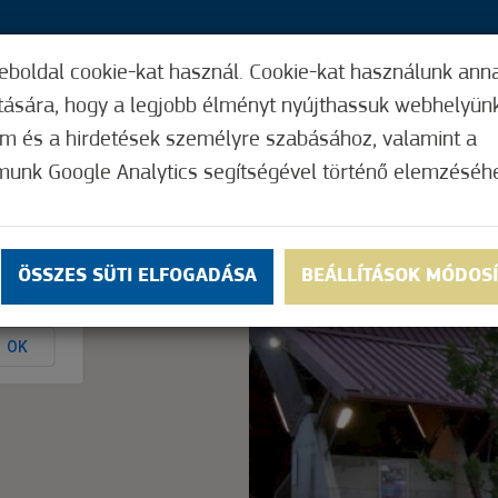
eboldal cookie-kat használ. Cookie-kat használunk ann
33,
ítására, hogy a legjobb élményt nyújthassuk webhelyün
ÍGY MŰKÖDIK
HASZNOS FUNKCIÓK
ELF
om és a hirdetések személyre szabásához, valamint a
munk Google Analytics segítségével történő elemzéséh
Nem értékelt
ÖSSZES SÜTI ELFOGADÁSA
BEÁLLÍTÁSOK MÓDOS
ly.
OK