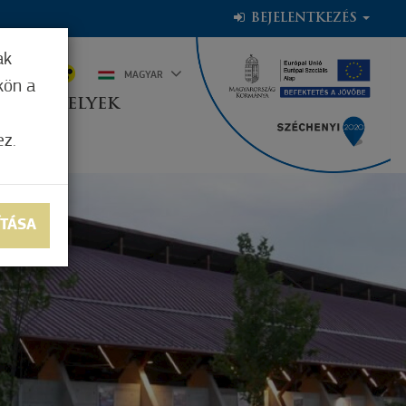
BEJELENTKEZÉS
ak
9°C
MAGYAR
kön a
OGADÓHELYEK
ez.
ÍTÁSA