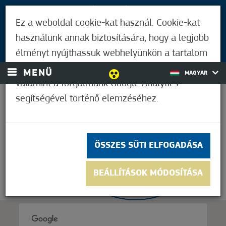
LÁTOGATÓKNAK
Ez a weboldal cookie-kat használ. Cookie-kat
MÓRAHALMIAKNAK
használunk annak biztosítására, hogy a legjobb
BEJELENTKEZÉS
élményt nyújthassuk webhelyünkön a tartalom
és a hirdetések személyre szabásához,
MENÜ
MAGYAR
valamint a forgalmunk Google Analytics
segítségével történő elemzéséhez.
33,9°C
ÖSSZES SÜTI ELFOGADÁSA
BEÁLLÍTÁSOK MÓDOSÍTÁSA