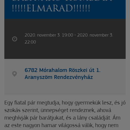
!!!!!ELMARAD!!!!!!
2020. november 3. 19:00 - 2020. november 3.
22:00
6782 Mórahalom Röszkei út 1.
Aranyszöm Rendezvényház
Egy fiatal pár megtudja, hogy gyermekük lesz, és jó
szokás szerint, ünnepséget rendeznek, ahová
meghívják pár barátjukat, és a lány családját. Ám
az este nagyon hamar világossá válik, hogy nem