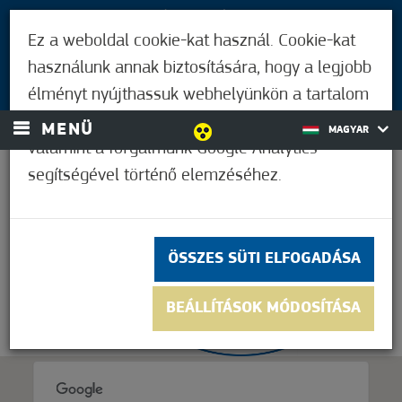
LÁTOGATÓKNAK
Ez a weboldal cookie-kat használ. Cookie-kat
MÓRAHALMIAKNAK
használunk annak biztosítására, hogy a legjobb
BEJELENTKEZÉS
élményt nyújthassuk webhelyünkön a tartalom
és a hirdetések személyre szabásához,
MENÜ
MAGYAR
valamint a forgalmunk Google Analytics
segítségével történő elemzéséhez.
37,2°C
ÖSSZES SÜTI ELFOGADÁSA
BEÁLLÍTÁSOK MÓDOSÍTÁSA