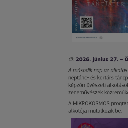
🎨
2026. június 27. – 
A második nap az alkotásr
néptánc- és kortárs táncp
képzőművészeti alkotások,
zeneművészek közreműkö
A MIKROKOSMOS program 
alkotója mutatkozik be.