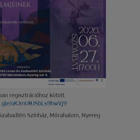
ban regisztrációhoz kötött.
ms.gle/oKJmU8JSbLs9hwVj9
Szabadtéri Színház, Mórahalom, Nyereg