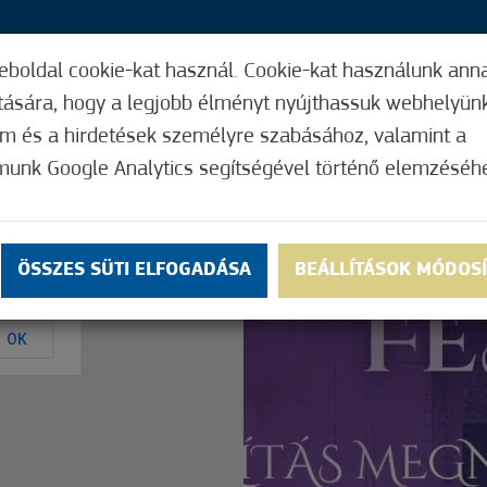
eboldal cookie-kat használ. Cookie-kat használunk ann
33,
ítására, hogy a legjobb élményt nyújthassuk webhelyün
ÍGY MŰKÖDIK
HASZNOS FUNKCIÓK
ELF
om és a hirdetések személyre szabásához, valamint a
munk Google Analytics segítségével történő elemzéséh
Nem értékelt
ÖSSZES SÜTI ELFOGADÁSA
BEÁLLÍTÁSOK MÓDOS
ly.
OK