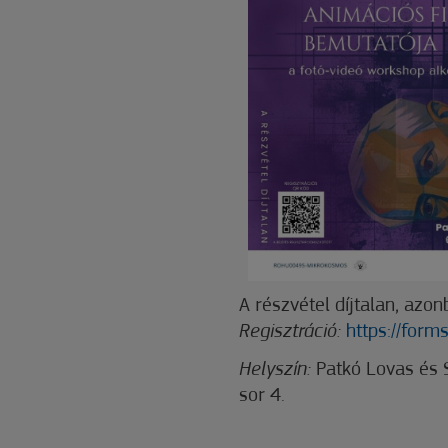
A részvétel díjtalan, azon
Regisztráció:
https://for
Helyszín:
Patkó Lovas és 
sor 4.