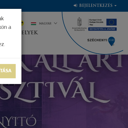
BEJELENTKEZÉS
ak
9°C
MAGYAR
kön a
OGADÓHELYEK
ez.
ÍTÁSA