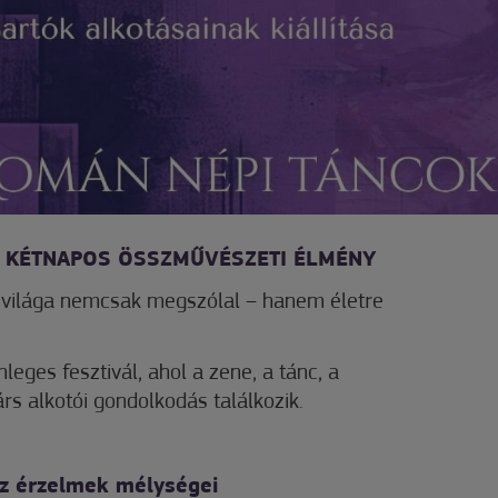
– KÉTNAPOS ÖSSZMŰVÉSZETI ÉLMÉNY
a világa nemcsak megszólal – hanem életre
nleges fesztivál, ahol a zene, a tánc, a
s alkotói gondolkodás találkozik.
Az érzelmek mélységei