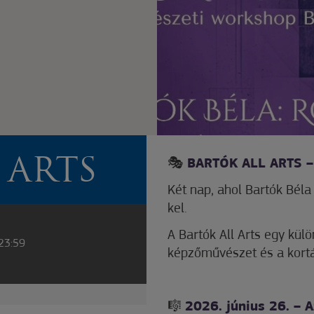
 ARTS
🎭
BARTÓK ALL ARTS 
Két nap, ahol Bartók Bél
kel.
A Bartók All Arts egy külö
 23:59
képzőművészet és a kortár
🎼
2026. június 26. – 