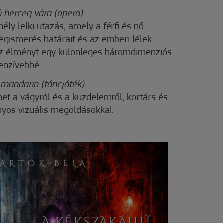
ú herceg vára (opera)
ly lelki utazás, amely a férfi és nő
megismerés határait és az emberi lélek
l. Az élményt egy különleges háromdimenziós
tenzívebbé.
 mandarin (táncjáték)
net a vágyról és a küzdelemről, kortárs és
nyos vizuális megoldásokkal.