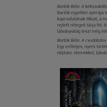
Bartók Béla: A kékszakáll
Bartók egyetlen operája mé
kapcsolatának titkait, a 
rejtett rétegeit tárja fe
látványvilág teszi még in
Bartók Béla: A csodálatos
Egy erőteljes, nyers törté
néptánc elemekkel, látvá