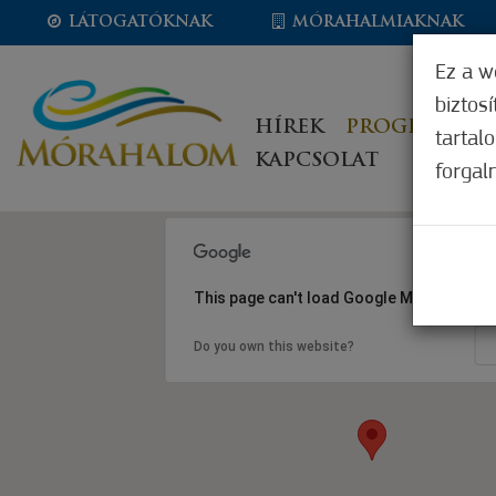
LÁTOGATÓKNAK
MÓRAHALMIAKNAK
Ez a w
biztos
HÍREK
PROGRAMOK
tartal
KAPCSOLAT
forgal
This page can't load Google Maps correct
Do you own this website?