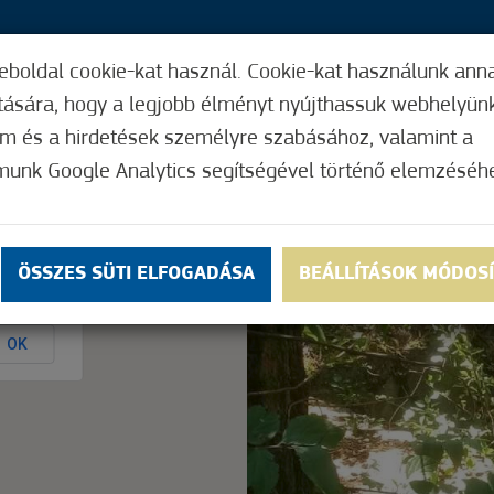
eboldal cookie-kat használ. Cookie-kat használunk ann
25,
ítására, hogy a legjobb élményt nyújthassuk webhelyün
ÍGY MŰKÖDIK
HASZNOS FUNKCIÓK
ELF
om és a hirdetések személyre szabásához, valamint a
munk Google Analytics segítségével történő elemzéséh
Nem értékelt
ÖSSZES SÜTI ELFOGADÁSA
BEÁLLÍTÁSOK MÓDOS
ly.
OK