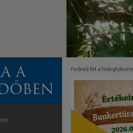
A A
Fedezd fel a hidegháború
RDŐBEN
14:00