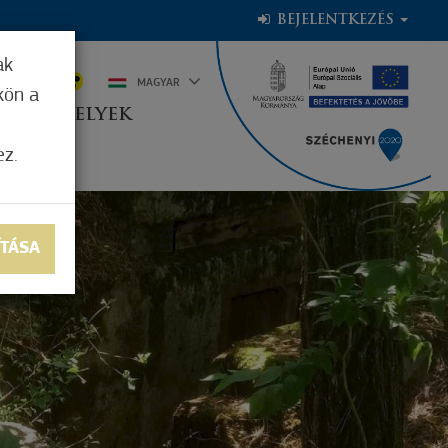
BEJELENTKEZÉS
ak
6°C
MAGYAR
kön a
OGADÓHELYEK
ez.
ÍTÁSA