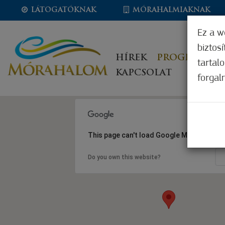
LÁTOGATÓKNAK
MÓRAHALMIAKNAK
Ez a w
biztos
HÍREK
PROGRAMOK
tartal
KAPCSOLAT
forgal
This page can't load Google Maps correct
Do you own this website?