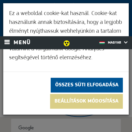
LÁTOGATÓKNAK
Ez a weboldal cookie-kat használ. Cookie-kat
MÓRAHALMIAKNAK
használunk annak biztosítására, hogy a legjobb
BEJELENTKEZÉS
élményt nyújthassuk webhelyünkön a tartalom
és a hirdetések személyre szabásához,
MENÜ
MAGYAR
valamint a forgalmunk Google Analytics
segítségével történő elemzéséhez.
21,1°C
ÖSSZES SÜTI ELFOGADÁSA
BEÁLLÍTÁSOK MÓDOSÍTÁSA