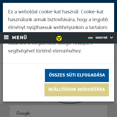
LÁTOGATÓKNAK
Ez a weboldal cookie-kat használ. Cookie-kat
MÓRAHALMIAKNAK
használunk annak biztosítására, hogy a legjobb
BEJELENTKEZÉS
élményt nyújthassuk webhelyünkön a tartalom
és a hirdetések személyre szabásához,
MENÜ
MAGYAR
valamint a forgalmunk Google Analytics
segítségével történő elemzéséhez.
36,1°C
ÖSSZES SÜTI ELFOGADÁSA
BEÁLLÍTÁSOK MÓDOSÍTÁSA