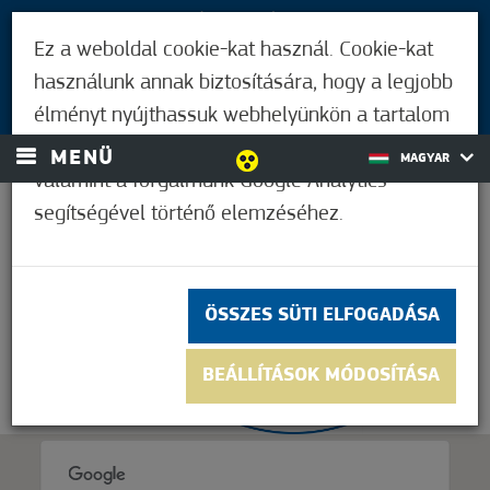
LÁTOGATÓKNAK
Ez a weboldal cookie-kat használ. Cookie-kat
MÓRAHALMIAKNAK
használunk annak biztosítására, hogy a legjobb
BEJELENTKEZÉS
élményt nyújthassuk webhelyünkön a tartalom
és a hirdetések személyre szabásához,
MENÜ
MAGYAR
valamint a forgalmunk Google Analytics
segítségével történő elemzéséhez.
22,2°C
ÖSSZES SÜTI ELFOGADÁSA
BEÁLLÍTÁSOK MÓDOSÍTÁSA