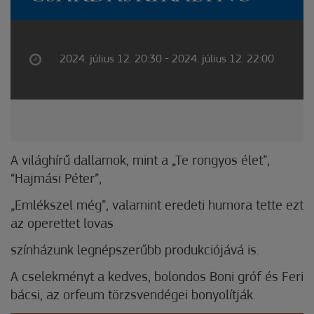
2024. július 12. 20:30 - 2024. július 12. 22:00
A világhírű dallamok, mint a „Te rongyos élet”,
“Hajmási Péter”,
„Emlékszel még”, valamint eredeti humora tette ezt
az operettet lovas
színházunk legnépszerűbb produkciójává is.
A cselekményt a kedves, bolondos Boni gróf és Feri
bácsi, az orfeum törzsvendégei bonyolítják.