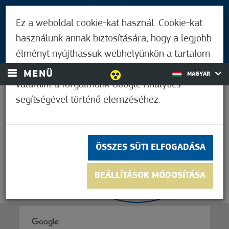
LÁTOGATÓKNAK
Ez a weboldal cookie-kat használ. Cookie-kat
MÓRAHALMIAKNAK
használunk annak biztosítására, hogy a legjobb
BEJELENTKEZÉS
élményt nyújthassuk webhelyünkön a tartalom
és a hirdetések személyre szabásához,
MENÜ
MAGYAR
valamint a forgalmunk Google Analytics
segítségével történő elemzéséhez.
16,7°C
ÖSSZES SÜTI ELFOGADÁSA
BEÁLLÍTÁSOK MÓDOSÍTÁSA