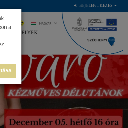
BEJELENTKEZÉS
ak
2°C
MAGYAR
kön a
OGADÓHELYEK
ez.
ÍTÁSA