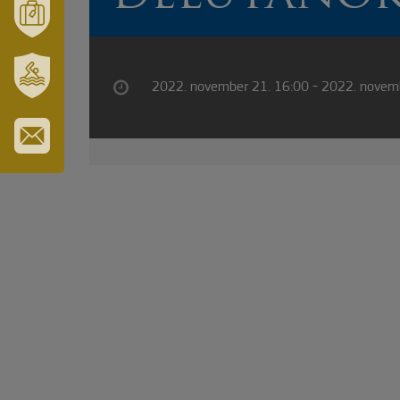
TÉRSÉGÜNK
MÓRAHALOM
TURISZTIKA
2022. november 21. 16:00 - 2022. novem
SZT.
ERZSÉBET
GYÓGYFÜRDŐ
IRATKOZZON
FEL
HÍRLEVELÜNKRE