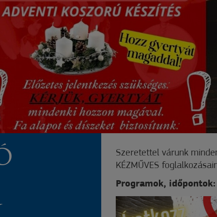
Ó
Szeretettel várunk mind
KÉZMŰVES foglalkozásain
Programok, időpontok:
K