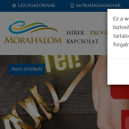
LÁTOGATÓKNAK
MÓRAHALMIAKNAK
Ez a w
biztos
HÍREK
PROGRAMOK
tartal
KAPCSOLAT
forgal
Nem értékelt