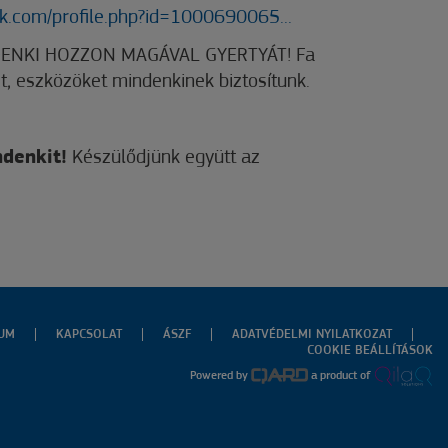
k.com/profile.php?id=1000690065...
ENKI HOZZON MAGÁVAL GYERTYÁT! Fa
t, eszközöket mindenkinek biztosítunk.
ndenkit!
Készülődjünk együtt az
ZUM
KAPCSOLAT
ÁSZF
ADATVÉDELMI NYILATKOZAT
COOKIE BEÁLLÍTÁSOK
Powered by
a product of