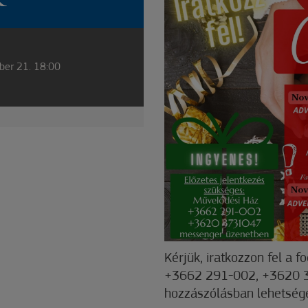
ber 21. 18:00
Kérjük, iratkozzon fel a f
+3662 291-002, +3620 3
hozzászólásban lehetség