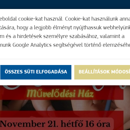
eboldal cookie-kat használ. Cookie-kat használunk ann
37,
ítására, hogy a legjobb élményt nyújthassuk webhelyün
ÍGY MŰKÖDIK
HASZNOS FUNKCIÓK
ELF
om és a hirdetések személyre szabásához, valamint a
munk Google Analytics segítségével történő elemzéséh
ÖSSZES SÜTI ELFOGADÁSA
BEÁLLÍTÁSOK MÓDOS