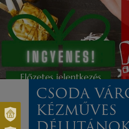
CSODA VÁR
KÉZMŰVES
DÉLUTÁNO
VÁRUSONK
ÉS