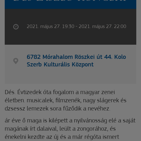
2021. május 27. 19:30 - 2021. május 27. 22:00
6782 Mórahalom Röszkei út 44. Kolo
Szerb Kulturális Központ
Dés. Évtizedek óta fogalom a magyar zenei
életben. musicalek, filmzenék, nagy slágerek és
dzsessz lemezek sora fűződik a nevéhez.
ár éve ő maga is kilépett a nyilvánosság elé a saját
magának írt dalaival, leült a zongorához, és
énekelni kezdte az új és a már régóta ismert