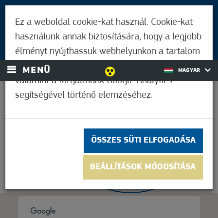
LÁTOGATÓKNAK
Ez a weboldal cookie-kat használ. Cookie-kat
MÓRAHALMIAKNAK
használunk annak biztosítására, hogy a legjobb
BEJELENTKEZÉS
élményt nyújthassuk webhelyünkön a tartalom
és a hirdetések személyre szabásához,
MENÜ
MAGYAR
valamint a forgalmunk Google Analytics
segítségével történő elemzéséhez.
31,7°C
ÖSSZES SÜTI ELFOGADÁSA
BEÁLLÍTÁSOK MÓDOSÍTÁSA