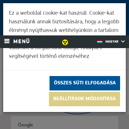
LÁTOGATÓKNAK
Ez a weboldal cookie-kat használ. Cookie-kat
MÓRAHALMIAKNAK
használunk annak biztosítására, hogy a legjobb
BEJELENTKEZÉS
élményt nyújthassuk webhelyünkön a tartalom
és a hirdetések személyre szabásához,
MENÜ
MAGYAR
valamint a forgalmunk Google Analytics
segítségével történő elemzéséhez.
30,6°C
ÖSSZES SÜTI ELFOGADÁSA
BEÁLLÍTÁSOK MÓDOSÍTÁSA