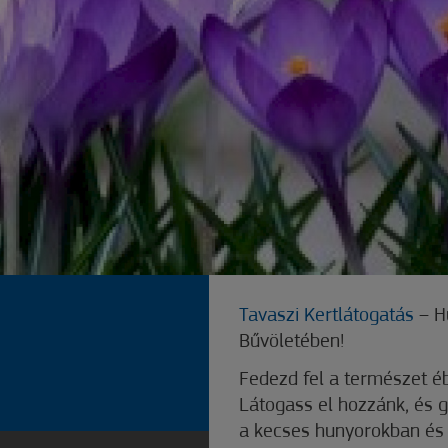
Tavaszi Kertlátogatás
– H
Bűvöletében!
Fedezd fel a természet éb
Látogass el hozzánk, és 
a kecses hunyorokban és 