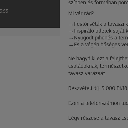
színben és formában pom
23:55
Mi vár rád?
Festői séták a tavaszi 
Inspiráló ötletek saját 
Nyugodt pihenés a ter
És a végén bőséges ve
.
Ne hagyd ki ezt a felejth
családoknak, természetke
tavasz varázsát.
Részvételi díj: 5.000 Ft/fő
Ezen a telefonszámon tud
Légy részese a tavasz cs