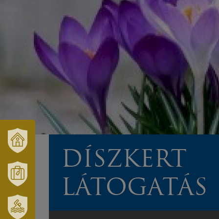
DÍSZKERT
VÁRUSONK
ÉS
TÉRSÉGÜNK
LÁTOGATÁS
MÓRAHALOM
TURISZTIKA