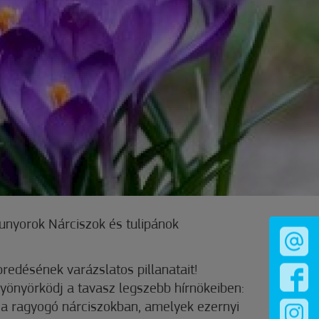
unyorok Nárciszok és tulipánok
redésének varázslatos pillanatait!
gyönyörködj a tavasz legszebb hírnökeiben:
a ragyogó nárciszokban, amelyek ezernyi