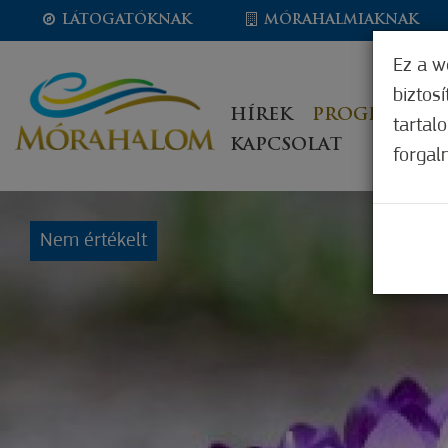
LÁTOGATÓKNAK
MÓRAHALMIAKNAK
Ez a w
biztos
HÍREK
PROGRAMOK
tartal
KAPCSOLAT
forgal
Nem értékelt