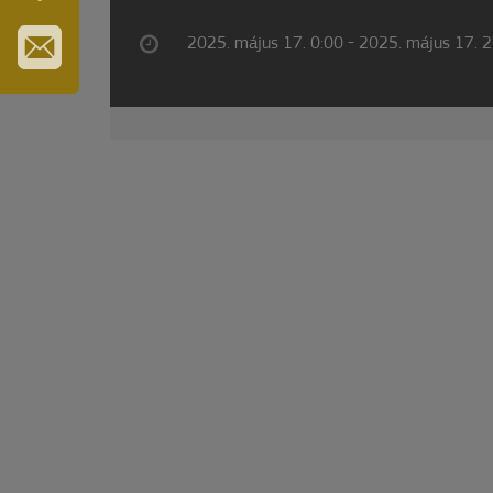
SZT.
ERZSÉBET
2025. május 17. 0:00 - 2025. május 17. 
GYÓGYFÜRDŐ
IRATKOZZON
FEL
HÍRLEVELÜNKRE