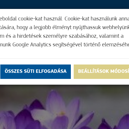
eboldal cookie-kat használ. Cookie-kat használunk ann
25,
ítására, hogy a legjobb élményt nyújthassuk webhelyün
ÍGY MŰKÖDIK
HASZNOS FUNKCIÓK
ELF
om és a hirdetések személyre szabásához, valamint a
munk Google Analytics segítségével történő elemzéséh
ÖSSZES SÜTI ELFOGADÁSA
BEÁLLÍTÁSOK MÓDOS