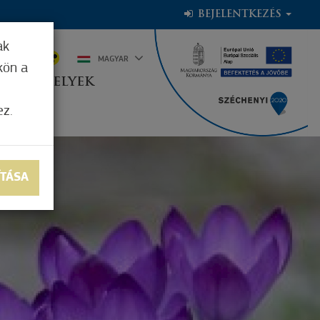
BEJELENTKEZÉS
ak
6°C
MAGYAR
kön a
OGADÓHELYEK
ez.
ÍTÁSA