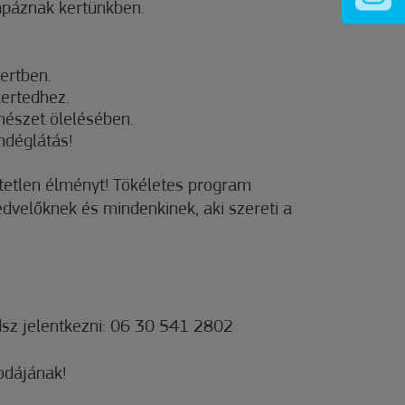
páznak kertünkben.
kertben.
kertedhez.
mészet ölelésében.
ndéglátás!
etetlen élményt! Tökéletes program
dvelőknek és mindenkinek, aki szereti a
sz jelentkezni: 06 30 541 2802
odájának!