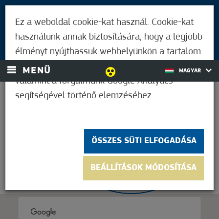
LÁTOGATÓKNAK
Ez a weboldal cookie-kat használ. Cookie-kat
MÓRAHALMIAKNAK
használunk annak biztosítására, hogy a legjobb
BEJELENTKEZÉS
élményt nyújthassuk webhelyünkön a tartalom
és a hirdetések személyre szabásához,
MENÜ
MAGYAR
valamint a forgalmunk Google Analytics
segítségével történő elemzéséhez.
21,1°C
ÖSSZES SÜTI ELFOGADÁSA
BEÁLLÍTÁSOK MÓDOSÍTÁSA