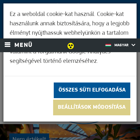
LÁTOGATÓKNAK
Ez a weboldal cookie-kat használ. Cookie-kat
MÓRAHALMIAKNAK
használunk annak biztosítására, hogy a legjobb
BEJELENTKEZÉS
élményt nyújthassuk webhelyünkön a tartalom
és a hirdetések személyre szabásához,
MENÜ
MAGYAR
valamint a forgalmunk Google Analytics
segítségével történő elemzéséhez.
31,7°C
ÖSSZES SÜTI ELFOGADÁSA
BEÁLLÍTÁSOK MÓDOSÍTÁSA
Nem értékelt