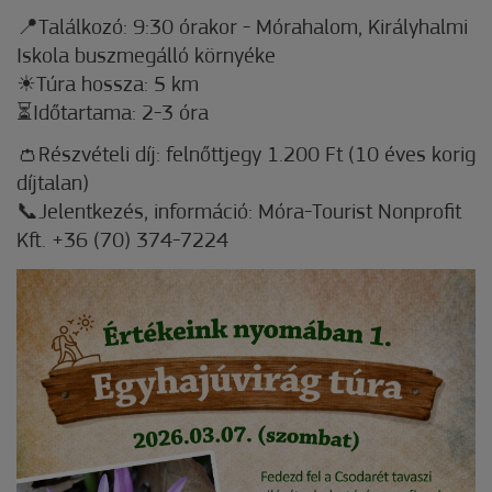
📍Találkozó: 9:30 órakor - Mórahalom, Királyhalmi
Iskola buszmegálló környéke
☀Túra hossza: 5 km
⏳Időtartama: 2-3 óra
👛Részvételi díj: felnőttjegy 1.200 Ft (10 éves korig
díjtalan)
📞Jelentkezés, információ: Móra-Tourist Nonprofit
Kft. +36 (70) 374-7224