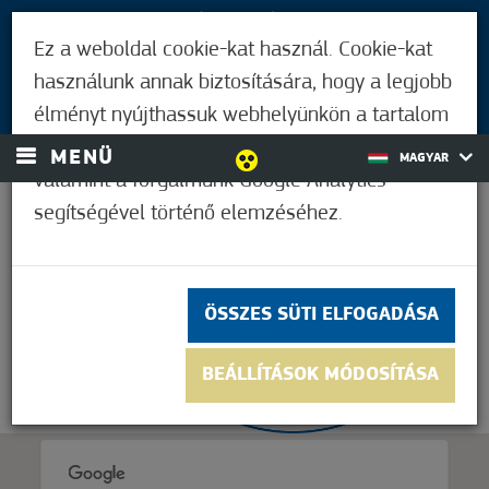
LÁTOGATÓKNAK
Ez a weboldal cookie-kat használ. Cookie-kat
MÓRAHALMIAKNAK
használunk annak biztosítására, hogy a legjobb
BEJELENTKEZÉS
élményt nyújthassuk webhelyünkön a tartalom
és a hirdetések személyre szabásához,
MENÜ
MAGYAR
valamint a forgalmunk Google Analytics
segítségével történő elemzéséhez.
21,1°C
ÖSSZES SÜTI ELFOGADÁSA
BEÁLLÍTÁSOK MÓDOSÍTÁSA