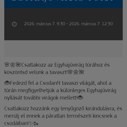
2026. március 7. 9:30 - 2026. március 7. 12:30
🌸🌼🌺Csatlakozz az Egyhajúvirág túrához és
köszöntsd velünk a tavaszt!🌸🌼🌺
🐞Fedezd fel a Csodarét tavaszi világát, ahol a
túrán megfigyelhetjük a különleges Egyhajúvirág
nyílását további virágok mellett!🐞
Csatlakozz hozzánk egy lenyűgöző kirándulásra, és
merülj el ennek a páratlan természeti kincsnek a
csodáiban!✨🥾