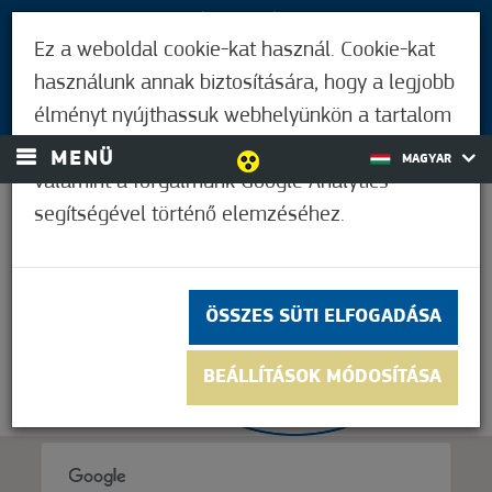
LÁTOGATÓKNAK
Ez a weboldal cookie-kat használ. Cookie-kat
MÓRAHALMIAKNAK
használunk annak biztosítására, hogy a legjobb
BEJELENTKEZÉS
élményt nyújthassuk webhelyünkön a tartalom
és a hirdetések személyre szabásához,
MENÜ
MAGYAR
valamint a forgalmunk Google Analytics
segítségével történő elemzéséhez.
27,8°C
ÖSSZES SÜTI ELFOGADÁSA
BEÁLLÍTÁSOK MÓDOSÍTÁSA