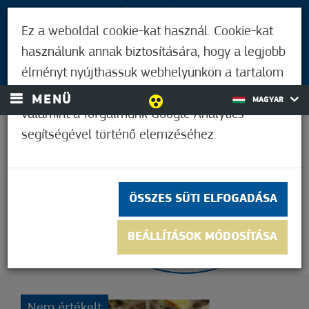
LÁTOGATÓKNAK
Ez a weboldal cookie-kat használ. Cookie-kat
MÓRAHALMIAKNAK
használunk annak biztosítására, hogy a legjobb
BEJELENTKEZÉS
élményt nyújthassuk webhelyünkön a tartalom
és a hirdetések személyre szabásához,
MENÜ
MAGYAR
valamint a forgalmunk Google Analytics
segítségével történő elemzéséhez.
37,2°C
ÖSSZES SÜTI ELFOGADÁSA
BEÁLLÍTÁSOK MÓDOSÍTÁSA
Nem értékelt