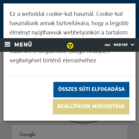
LÁTOGATÓKNAK
Ez a weboldal cookie-kat használ. Cookie-kat
MÓRAHALMIAKNAK
használunk annak biztosítására, hogy a legjobb
BEJELENTKEZÉS
élményt nyújthassuk webhelyünkön a tartalom
és a hirdetések személyre szabásához,
MENÜ
MAGYAR
valamint a forgalmunk Google Analytics
segítségével történő elemzéséhez.
21,1°C
ÖSSZES SÜTI ELFOGADÁSA
BEÁLLÍTÁSOK MÓDOSÍTÁSA