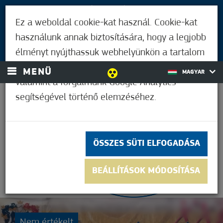
LÁTOGATÓKNAK
Ez a weboldal cookie-kat használ. Cookie-kat
MÓRAHALMIAKNAK
használunk annak biztosítására, hogy a legjobb
BEJELENTKEZÉS
élményt nyújthassuk webhelyünkön a tartalom
és a hirdetések személyre szabásához,
MENÜ
MAGYAR
valamint a forgalmunk Google Analytics
segítségével történő elemzéséhez.
21,1°C
ÖSSZES SÜTI ELFOGADÁSA
BEÁLLÍTÁSOK MÓDOSÍTÁSA
Nem értékelt