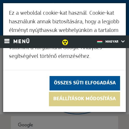
LÁTOGATÓKNAK
Ez a weboldal cookie-kat használ. Cookie-kat
MÓRAHALMIAKNAK
használunk annak biztosítására, hogy a legjobb
BEJELENTKEZÉS
élményt nyújthassuk webhelyünkön a tartalom
és a hirdetések személyre szabásához,
MENÜ
MAGYAR
valamint a forgalmunk Google Analytics
segítségével történő elemzéséhez.
18,9°C
ÖSSZES SÜTI ELFOGADÁSA
BEÁLLÍTÁSOK MÓDOSÍTÁSA