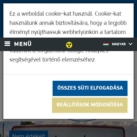
LÁTOGATÓKNAK
Ez a weboldal cookie-kat használ. Cookie-kat
MÓRAHALMIAKNAK
használunk annak biztosítására, hogy a legjobb
BEJELENTKEZÉS
élményt nyújthassuk webhelyünkön a tartalom
és a hirdetések személyre szabásához,
MENÜ
MAGYAR
valamint a forgalmunk Google Analytics
segítségével történő elemzéséhez.
25,7°C
ÖSSZES SÜTI ELFOGADÁSA
BEÁLLÍTÁSOK MÓDOSÍTÁSA
Nem értékelt