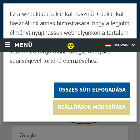
LÁTOGATÓKNAK
Ez a weboldal cookie-kat használ. Cookie-kat
MÓRAHALMIAKNAK
használunk annak biztosítására, hogy a legjobb
BEJELENTKEZÉS
élményt nyújthassuk webhelyünkön a tartalom
és a hirdetések személyre szabásához,
MENÜ
MAGYAR
valamint a forgalmunk Google Analytics
segítségével történő elemzéséhez.
33,9°C
ÖSSZES SÜTI ELFOGADÁSA
BEÁLLÍTÁSOK MÓDOSÍTÁSA