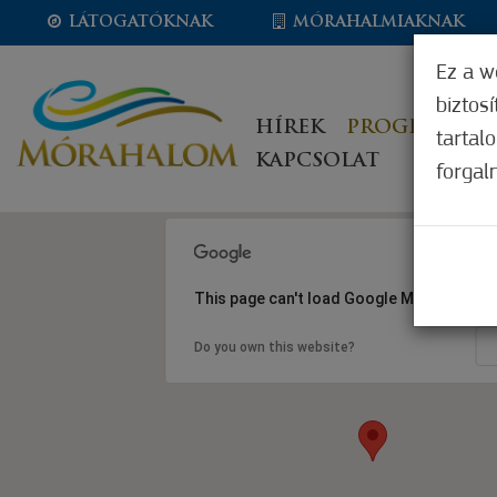
LÁTOGATÓKNAK
MÓRAHALMIAKNAK
Ez a w
biztos
HÍREK
PROGRAMOK
tartal
KAPCSOLAT
forgal
This page can't load Google Maps correct
Do you own this website?