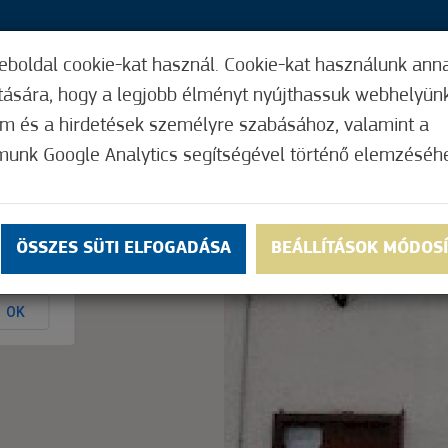
eboldal cookie-kat használ. Cookie-kat használunk ann
21,
ítására, hogy a legjobb élményt nyújthassuk webhelyün
ÍGY MŰKÖDIK
HASZNOS FUNKCIÓK
ELF
om és a hirdetések személyre szabásához, valamint a
munk Google Analytics segítségével történő elemzéséh
Nem értékelt
ÖSSZES SÜTI ELFOGADÁSA
BEÁLLÍTÁSOK MÓDOS
ly.
OK