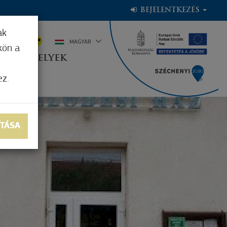
BEJELENTKEZÉS
ak
1°C
MAGYAR
kön a
OGADÓHELYEK
ez.
ÍTÁSA