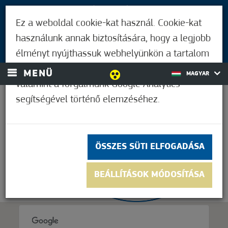
LÁTOGATÓKNAK
Ez a weboldal cookie-kat használ. Cookie-kat
MÓRAHALMIAKNAK
használunk annak biztosítására, hogy a legjobb
BEJELENTKEZÉS
élményt nyújthassuk webhelyünkön a tartalom
és a hirdetések személyre szabásához,
MENÜ
MAGYAR
valamint a forgalmunk Google Analytics
segítségével történő elemzéséhez.
26,1°C
ÖSSZES SÜTI ELFOGADÁSA
BEÁLLÍTÁSOK MÓDOSÍTÁSA