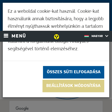
LÁTOGATÓKNAK
Ez a weboldal cookie-kat használ. Cookie-kat
MÓRAHALMIAKNAK
használunk annak biztosítására, hogy a legjobb
BEJELENTKEZÉS
élményt nyújthassuk webhelyünkön a tartalom
és a hirdetések személyre szabásához,
MENÜ
MAGYAR
valamint a forgalmunk Google Analytics
segítségével történő elemzéséhez.
33,9°C
ÖSSZES SÜTI ELFOGADÁSA
BEÁLLÍTÁSOK MÓDOSÍTÁSA