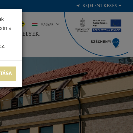
BEJELENTKEZÉS
ak
1°C
MAGYAR
kön a
OGADÓHELYEK
ez.
ÍTÁSA