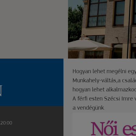
Hogyan lehet megélni egy
Munkahely-váltás,a csalá
N
hogyan lehet alkalmazkod
A férfi esten Szécsi Imre
a vendégünk.
 20:00