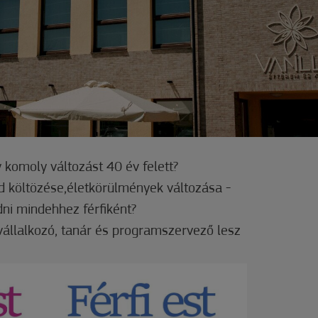
 komoly változást 40 év felett?
d költözése,életkörülmények változása -
ni mindehhez férfiként?
 vállalkozó, tanár és programszervező lesz