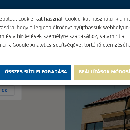
eboldal cookie-kat használ. Cookie-kat használunk ann
26,
ítására, hogy a legjobb élményt nyújthassuk webhelyün
ÍGY MŰKÖDIK
HASZNOS FUNKCIÓK
ELF
om és a hirdetések személyre szabásához, valamint a
munk Google Analytics segítségével történő elemzéséh
Nem értékelt
ÖSSZES SÜTI ELFOGADÁSA
BEÁLLÍTÁSOK MÓDOS
ly.
OK