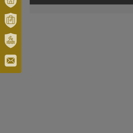
VÁRUSONK
ÉS
TÉRSÉGÜNK
MÓRAHALOM
TURISZTIKA
SZT.
ERZSÉBET
GYÓGYFÜRDŐ
IRATKOZZON
FEL
HÍRLEVELÜNKRE