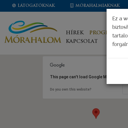
LÁTOGATÓKNAK
MÓRAHALMIAKNAK
Ez a w
biztos
HÍREK
PROGRAMOK
tartal
KAPCSOLAT
forgal
This page can't load Google Maps correct
Do you own this website?