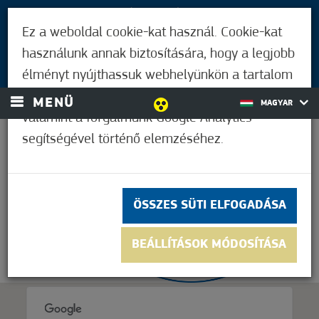
LÁTOGATÓKNAK
Ez a weboldal cookie-kat használ. Cookie-kat
MÓRAHALMIAKNAK
használunk annak biztosítására, hogy a legjobb
BEJELENTKEZÉS
élményt nyújthassuk webhelyünkön a tartalom
és a hirdetések személyre szabásához,
MENÜ
MAGYAR
valamint a forgalmunk Google Analytics
segítségével történő elemzéséhez.
33,9°C
ÖSSZES SÜTI ELFOGADÁSA
BEÁLLÍTÁSOK MÓDOSÍTÁSA