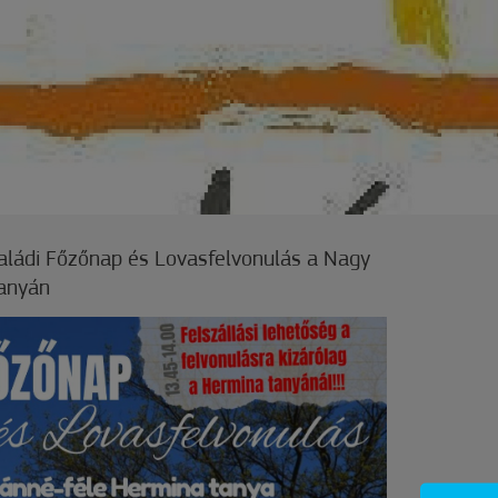
saládi Főzőnap és Lovasfelvonulás a Nagy
anyán