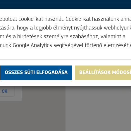
eboldal cookie-kat használ. Cookie-kat használunk ann
30,
ítására, hogy a legjobb élményt nyújthassuk webhelyün
ÍGY MŰKÖDIK
HASZNOS FUNKCIÓK
ELF
om és a hirdetések személyre szabásához, valamint a
munk Google Analytics segítségével történő elemzéséh
Nem értékelt
ÖSSZES SÜTI ELFOGADÁSA
BEÁLLÍTÁSOK MÓDOS
ly.
OK