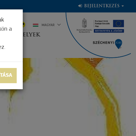
BEJELENTKEZÉS
ak
6°C
MAGYAR
kön a
OGADÓHELYEK
ez.
ÍTÁSA