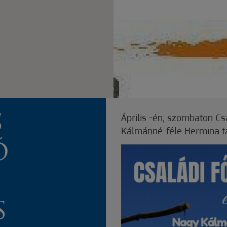
S
Április -én, szombaton C
Kálmánné-féle Hermina t
Ő
S