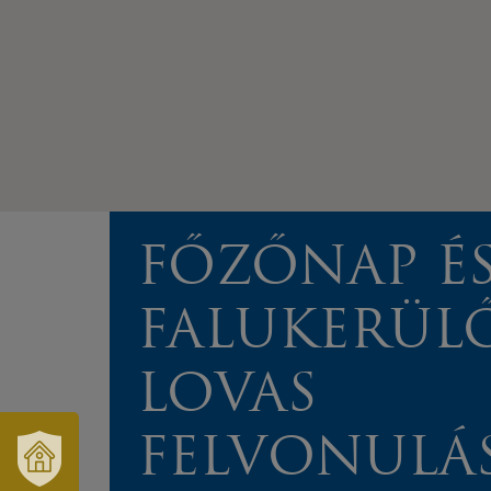
FŐZŐNAP É
FALUKERÜL
LOVAS
FELVONULÁ