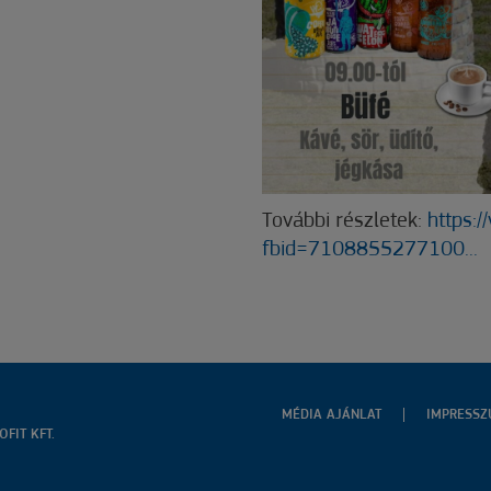
További részletek:
https:
fbid=7108855277100...
MÉDIA AJÁNLAT
IMPRESS
FIT KFT.