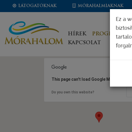
LÁTOGATÓKNAK
MÓRAHALMIAKNAK
Ez a w
biztos
HÍREK
PROGRAMOK
tartal
KAPCSOLAT
forgal
This page can't load Google Maps correct
Do you own this website?