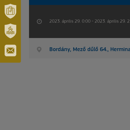
VÁRUSONK
ÉS
TÉRSÉGÜNK
MÓRAHALOM
2023. április 29. 0:00 - 2023. április 29. 
TURISZTIKA
SZT.
ERZSÉBET
Bordány, Mező dűlő 64., Hermin
GYÓGYFÜRDŐ
IRATKOZZON
FEL
HÍRLEVELÜNKRE