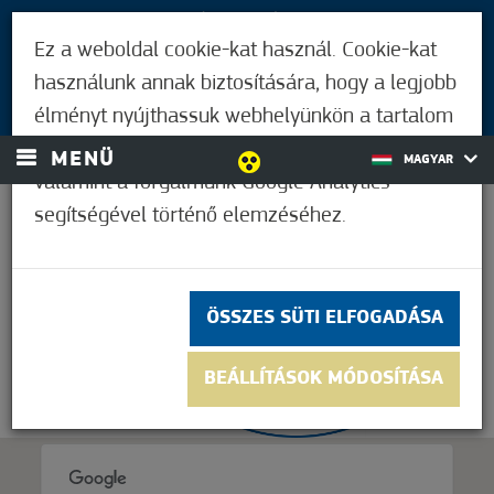
LÁTOGATÓKNAK
Ez a weboldal cookie-kat használ. Cookie-kat
MÓRAHALMIAKNAK
használunk annak biztosítására, hogy a legjobb
BEJELENTKEZÉS
élményt nyújthassuk webhelyünkön a tartalom
és a hirdetések személyre szabásához,
MENÜ
MAGYAR
valamint a forgalmunk Google Analytics
segítségével történő elemzéséhez.
35,0°C
ÖSSZES SÜTI ELFOGADÁSA
BEÁLLÍTÁSOK MÓDOSÍTÁSA