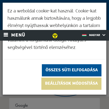
LÁTOGATÓKNAK
Ez a weboldal cookie-kat használ. Cookie-kat
MÓRAHALMIAKNAK
használunk annak biztosítására, hogy a legjobb
BEJELENTKEZÉS
élményt nyújthassuk webhelyünkön a tartalom
és a hirdetések személyre szabásához,
MENÜ
MAGYAR
valamint a forgalmunk Google Analytics
segítségével történő elemzéséhez.
21,1°C
ÖSSZES SÜTI ELFOGADÁSA
BEÁLLÍTÁSOK MÓDOSÍTÁSA