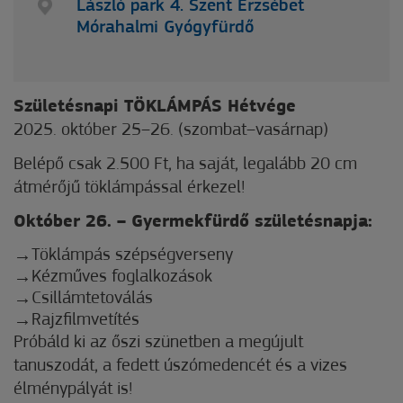
László park 4. Szent Erzsébet
Mórahalmi Gyógyfürdő
Születésnapi TÖKLÁMPÁS Hétvége
2025. október 25–26. (szombat–vasárnap)
Belépő csak 2.500 Ft, ha saját, legalább 20 cm
átmérőjű töklámpással érkezel!
Október 26. – Gyermekfürdő születésnapja:
Töklámpás szépségverseny
Kézműves foglalkozások
Csillámtetoválás
Rajzfilmvetítés
Próbáld ki az őszi szünetben a megújult
tanuszodát, a fedett úszómedencét és a vizes
élménypályát is!