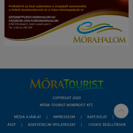
COPYRIGHT 2020
MÓRA-TOURIST NONPROFIT KFT.
MÉDIA AJÁNLAT
IMPRESSZUM
KAPCSOLAT
ÁSZF
ADATVÉDELMI NYILATKOZAT
COOKIE BEÁLLÍTÁSOK