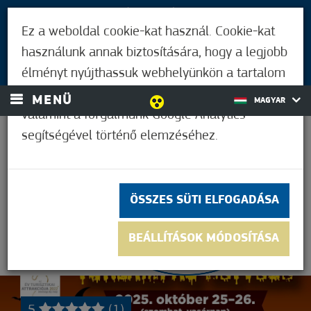
LÁTOGATÓKNAK
Ez a weboldal cookie-kat használ. Cookie-kat
MÓRAHALMIAKNAK
használunk annak biztosítására, hogy a legjobb
BEJELENTKEZÉS
élményt nyújthassuk webhelyünkön a tartalom
és a hirdetések személyre szabásához,
MENÜ
MAGYAR
valamint a forgalmunk Google Analytics
segítségével történő elemzéséhez.
37,2°C
ÖSSZES SÜTI ELFOGADÁSA
BEÁLLÍTÁSOK MÓDOSÍTÁSA
5
(1)